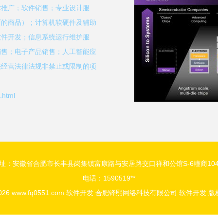
术推广；软件销售；专业设计服
可的商品）；计算机软硬件及辅助
软件开发；信息系统运行维护服
销售；电子产品销售；人工智能应
法经营法律法规非禁止或限制的项
html
址：安徽省合肥市长丰县岗集镇富康路与安居路交口祥和公馆S-6幢商10
电话：1590519**
2026
www.fq0551.com
软件开发
合肥锋熙网络科技有限公司
软件开发
版