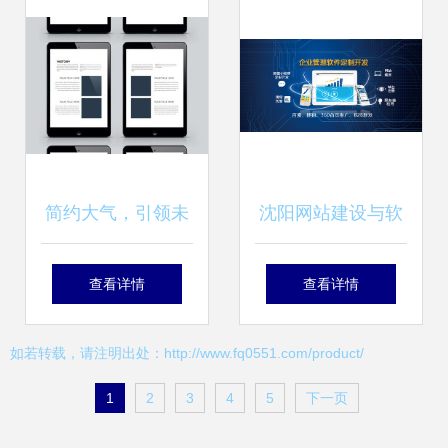
应用指南
务哲学
简约大气，引领未
沈阳网站建设与软
来 蓝色科技公司软
件开发 图APP开发
查看详情
查看详情
件开发宣传册模板
公司如何助力企业
如若转载，请注明出处：http://www.fq0551.com/product/
数字化转型
1
2
3
4
5
下一页