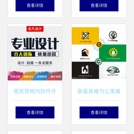
试的区别 从代码构
布震撼业界，腾
查看详情
查看详情
建到质量保证的全
讯、谷歌措手不及
面解析
视觉营销与软件开
家庭装修与公寓服
发 从客户连接到价
务Logo设计 水暖
查看详情
查看详情
值传递的艺术
器材安装维护的视