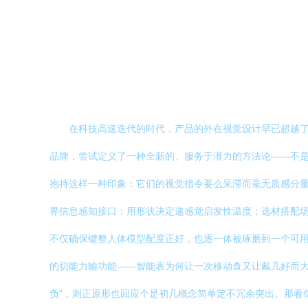
在科技高速迭代的时代，产品的外在视觉设计早已超越了
品牌，尝试定义了一种全新的、服务于潜力的方法论——不是让
抱持这样一种印象：它们的视觉指令要么呆滞而毫无质感分
界信息感知接口：用形状决定递感觉启发性温度；选材搭配场
不仅确保键整人体模型配度正好，也逐一体被琢磨到一个可用大
的切能力输功能——智能表为何让一次移动查又让戴几好而大
负”，则正原形也回应个是初几概念简单定不冗余突出。那看