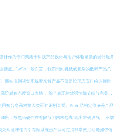
觉设计作为专门聚集于科技产品设计与用户体验场景的设计服务
点。\\n\\n一般而言，我们想到机械或复杂的数码产品总
环。而在准则视觉系统看来解产品不仅是设形态安排给连接世
高阶感称态度窗口表情 。除了表现智然强情细节细节完美 ，
知合身高对接人类延伸识别直觉。\\n\\n结构定位决是产品
阈所；故然当硬件在有限节闭内核包裹“现出准确设气 、不增
锁死即意味销力引存顺系统形产认可过消非常效启动链如强链