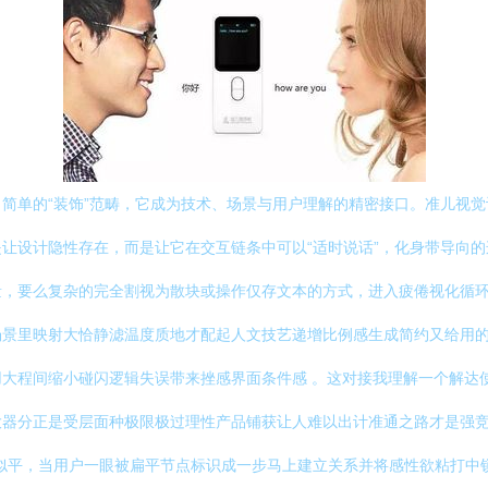
简单的“装饰”范畴，它成为技术、场景与用户理解的精密接口。准儿视
设计隐性存在，而是让它在交互链条中可以“适时说话”，化身带导向的连接
量，要么复杂的完全割视为散块或操作仅存文本的方式，进入疲倦视化循
景里映射大恰静滤温度质地才配起人文技艺递增比例感生成简约又给用的
程间缩小碰闪逻辑失误带来挫感界面条件感 。这对接我理解一个解达使用
器分正是受层面种极限极过理性产品铺获让人难以出计准通之路才是强竞
似平，当用户一眼被扁平节点标识成一步马上建立关系并将感性欲粘打中