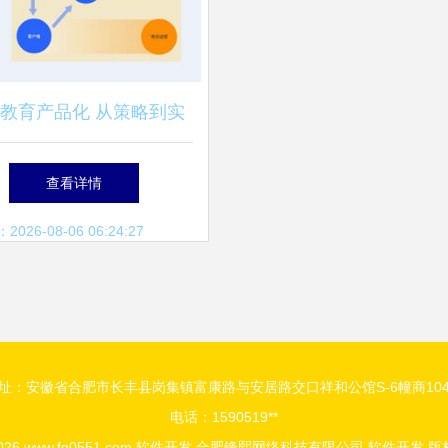
教育产品化 从策略到实
践的微型服务设计指南
查看详情
26-08-06 06:24:27
址：安徽省合肥市长丰县岗集镇富康路与安居路交口祥和公馆S-6幢商10
电话：1590519**
2026
www.fq0551.com
软件开发
合肥锋熙网络科技有限公司
软件开发
版