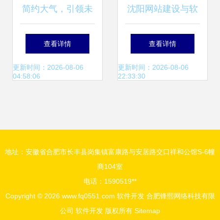
简约大气，引领未
沈阳网站建设与软
来 蓝色科技公司软
件开发 图APP开发
查看详情
查看详情
件开发宣传册模板
公司如何助力企业
更新时间：2026-08-06
更新时间：2026-08-06
04:58:06
22:33:30
数字化转型
地址：安徽省合肥市长丰县岗集镇富康路与安居路交口祥和公馆S-6幢
商104室
电话：1590519**
Copyright © 2026
www.fq0551.com
软件开发
合肥锋熙网络科技有限
公司
软件开发
版权所有
Sitemap